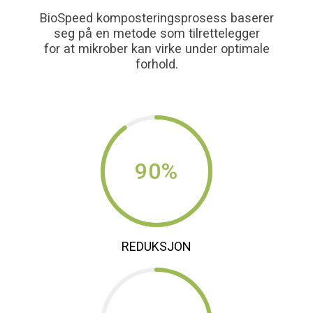
BioSpeed komposteringsprosess baserer
seg på en metode som tilrettelegger
BIOCOTECH AS
for at mikrober kan virke under optimale
MILJØTEKNOLOGI
forhold.
Komposteringsreaktor for storhusholdning, restauranter, kantiner
og industriell matproduksjon. Våre maskiner reduserer mengden
av fast biologisk avfall med inntil 90%
90%
REDUKSJON