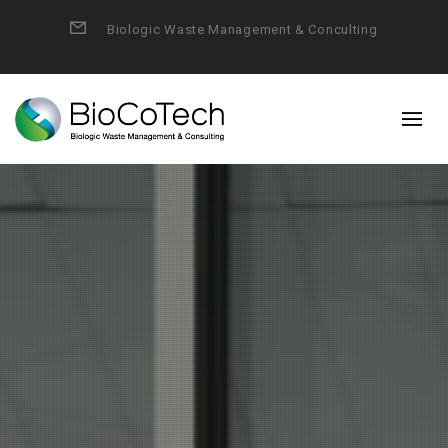
Form
Biologic Waste Management & Conculting