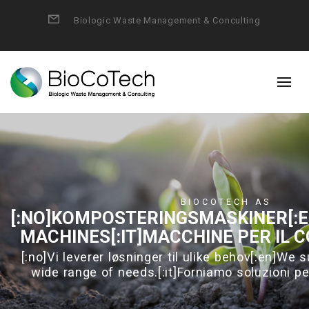
Form
Biologic Waste Management & Conculting
BIOCOTECH AS
[:NO]KOMPOSTERINGSMASKINER[:
MACHINES[:IT]MACCHINE PER IL
[:no]Vi leverer løsninger til ulike behov[:en]We 
wide range of needs.[:it]Forniamo soluzioni p