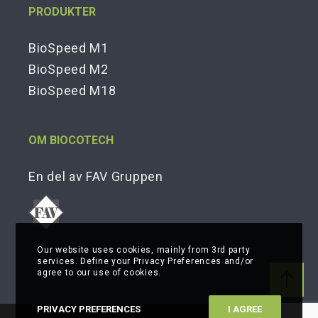
PRODUKTER
BioSpeed M1
BioSpeed M2
BioSpeed M18
OM BIOCOTECH
En del av FAV Gruppen
Our website uses cookies, mainly from 3rd party
services. Define your Privacy Preferences and/or
agree to our use of cookies.
PRIVACY PREFERENCES
I AGREE