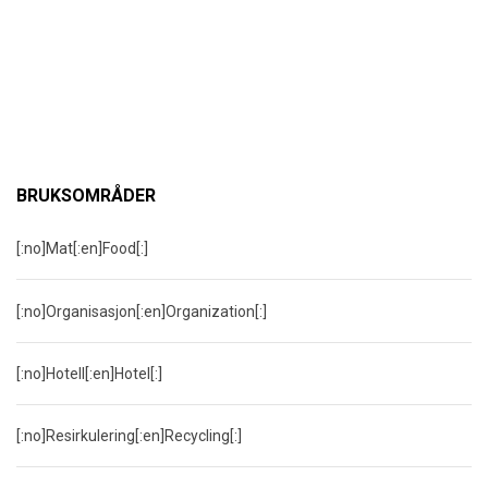
BRUKSOMRÅDER
[:no]Mat[:en]Food[:]
[:no]Organisasjon[:en]Organization[:]
[:no]Hotell[:en]Hotel[:]
[:no]Resirkulering[:en]Recycling[:]