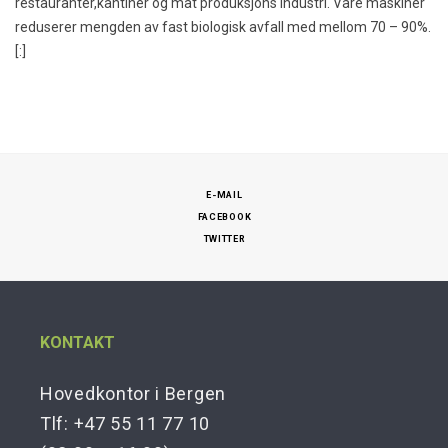
restauranter,kantiner og mat produksjons industri. Våre maskiner
reduserer mengden av fast biologisk avfall med mellom 70 – 90%.
[:]
E-MAIL
FACEBOOK
TWITTER
KONTAKT
Hovedkontor i Bergen
Tlf: +47 55 11 77 10